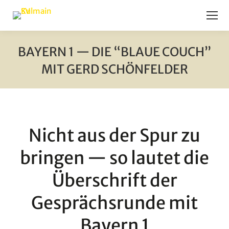
BAY­ERN 1 — DIE “BLAUE COUCH”
MIT GERD SCHÖNFELDER
Sie befinden sich hier:
Nicht aus der Spur zu
brin­gen — so lau­tet die
Über­schrift der
Gesprächs­run­de mit
Bay­ern 1