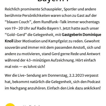
Reich­lich pro­mi­nen­te Schau­spie­ler, Sport­ler und ande­re
berühm­te Per­sön­lich­kei­ten waren schon zu Gast auf der
“blau­en Couch”, dem Rund­funk-Talk immer wochen­tags
von 19–20 Uhr auf Radio Bay­ern 1. Jetzt hat­te auch unser
“Gold-Gerd” die Gele­gen­heit, mit
Gast­ge­be­rin Domi­ni­que
Knoll
über Moti­va­ti­on und Kampf­geist zu reden. Gewohnt
sou­ve­rän und immer mit dem pas­sen­den Anstoß, sich und
ande­re zu moti­vie­ren, stand Gerd ger­ne Rede und Ant­wort
wäh­rend der 43-minü­ti­gen Auf­zeich­nung. Hört ein­fach
mal rein — es lohnt sich!
Wer die Live-Sen­dung am Don­ners­tag, 2.2.2023 ver­passt
hat, bekommt natür­lich die Gele­gen­heit, sich den Pod­cast
im Nach­gang anzu­hö­ren. Ein­fach den Link dazu anklicken!