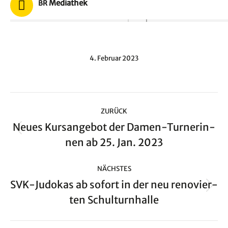
Media­thek
BR
4. Februar 2023
Kommentarnavigation
ZURÜCK
Neu­es Kurs­an­ge­bot der Damen-Tur­ne­rin­
Vorheriger
nen ab 25. Jan. 2023
Beitrag:
NÄCHSTES
SVK-Judo­kas ab sofort in der neu reno­vier­
Nächster
ten Schulturnhalle
Beitrag: