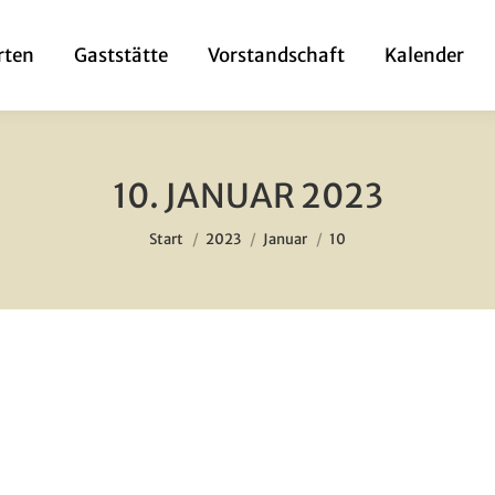
­ten
Gast­stät­te
Vor­stand­schaft
Kalen­der
10. JANUAR 2023
Sie befinden sich hier:
Start
2023
Januar
10